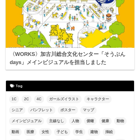
〈WORKS〉加古川総合文化センター「そうぶん
days」メインビジュアルを担当しました
Tag
1C
2C
4C
ガールズイラスト
キャラクター
シニア
パンフレット
ポスター
マップ
メインビジュアル
主線なし
人物
俯瞰
健康
動物
動画
医療
女性
子ども
学生
建物
挿絵