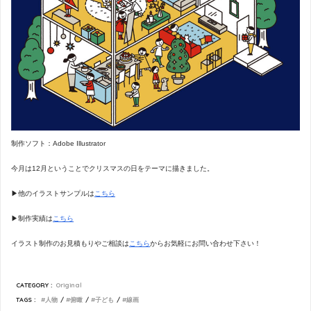
制作ソフト：Adobe Illustrator
今月は12月ということでクリスマスの日をテーマに描きました。
▶︎他のイラストサンプルは
こちら
▶︎制作実績は
こちら
イラスト制作のお見積もりやご相談は
こちら
からお気軽にお問い合わせ下さい！
CATEGORY :
Original
TAGS :
人物
俯瞰
子ども
線画